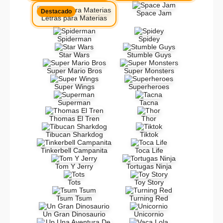
Destacado
Space Jam
Letras para Materias
Spiderman
Spidey
Star Wars
Stumble Guys
Super Mario Bros
Super Monsters
Super Wings
Superheroes
Superman
Tacna
Thomas El Tren
Thor
Tibucan Sharkdog
Tiktok
Tinkerbell Campanita
Toca Life
Tom Y Jerry
Tortugas Ninja
Tots
Toy Story
Tsum Tsum
Turning Red
Un Gran Dinosaurio
Unicornio