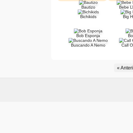
Bautizo
Bebe L
Bichikids
Big H
Bob Esponja
Bo
Buscando A Nemo
Call O
« Anter