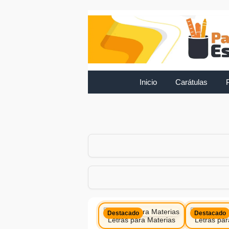
Inicio
Carátulas
Destacado
Destacado
Letras para Materias
Letras par