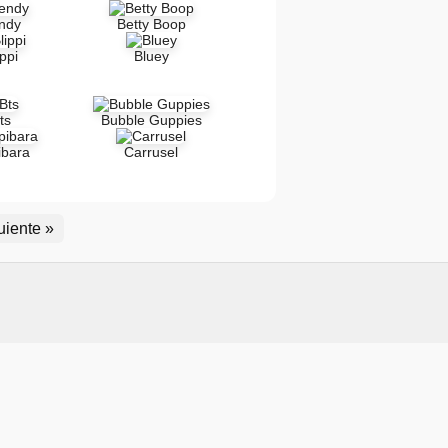
ndy
Betty Boop
ippi
Bluey
ts
Bubble Guppies
ibara
Carrusel
uiente »