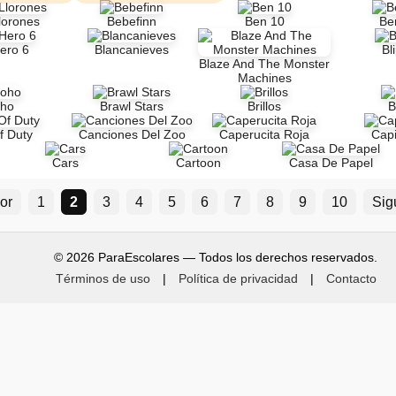
lorones
Bebefinn
Ben 10
Be
ero 6
Blancanieves
Bl
Blaze And The Monster
Machines
ho
Brawl Stars
Brillos
B
f Duty
Canciones Del Zoo
Caperucita Roja
Cap
Cars
Cartoon
Casa De Papel
ior
1
2
3
4
5
6
7
8
9
10
Sig
© 2026 ParaEscolares — Todos los derechos reservados.
Términos de uso
|
Política de privacidad
|
Contacto