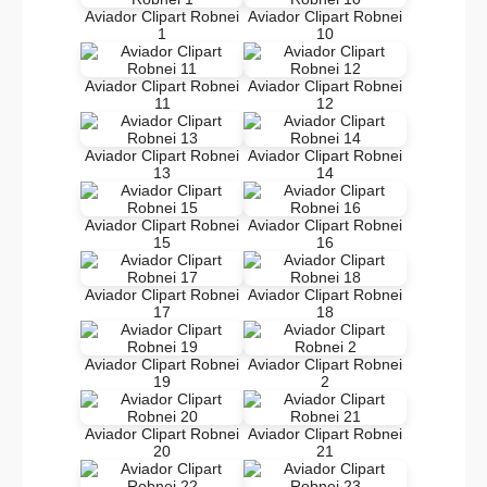
Aviador Clipart Robnei
Aviador Clipart Robnei
1
10
Aviador Clipart Robnei
Aviador Clipart Robnei
11
12
Aviador Clipart Robnei
Aviador Clipart Robnei
13
14
Aviador Clipart Robnei
Aviador Clipart Robnei
15
16
Aviador Clipart Robnei
Aviador Clipart Robnei
17
18
Aviador Clipart Robnei
Aviador Clipart Robnei
19
2
Aviador Clipart Robnei
Aviador Clipart Robnei
20
21